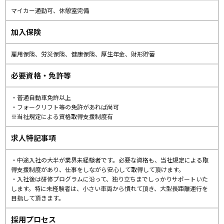
マイカー通勤可、休憩室完備
加入保険
雇用保険、労災保険、健康保険、厚生年金、財形貯蓄
必要資格・免許等
・普通自動車免許以上
・フォークリフト等の免許があれば尚可
※当社規定による資格取得支援制度有
求人特記事項
・中途入社の大半が業界未経験者です。必要な資格も、当社規定による取
得支援制度があり、仕事をしながら安心して取得して頂けます。
・入社後は研修プログラムに沿って、独り立ちまでしっかりサポートいた
します。特に未経験者は、小さい車両から慣れて頂き、大型長距離運行を
目指して頂きます。
採用プロセス